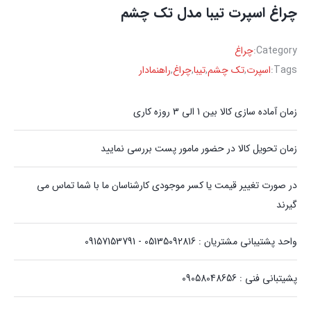
چراغ اسپرت تیبا مدل تک چشم
Category:
چراغ
Tags:
اسپرت
,
تک چشم
,
تیبا
,
چراغ
,
راهنمادار
زمان آماده سازی کالا بین 1 الی 3 روزه کاری
زمان تحویل کالا در حضور مامور پست بررسی نمایید
در صورت تغییر قیمت یا کسر موجودی کارشناسان ما با شما تماس می
گیرند
واحد پشتیبانی مشتریان : 05135092816 - 09157153791
پشیتبانی فنی : 09058048656